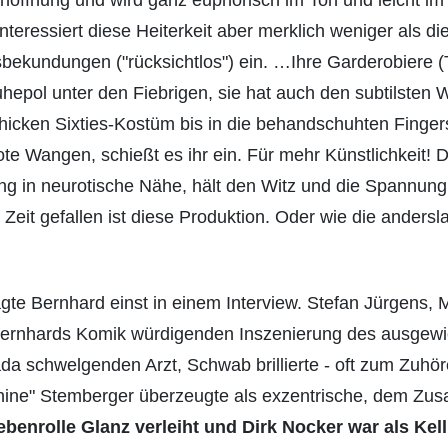
nteressiert diese Heiterkeit aber merklich weniger als d
ekundungen ("rücksichtlos") ein. …Ihre Garderobiere (T
uhepol unter den Fiebrigen, sie hat auch den subtilsten 
icken Sixties-Kostüm bis in die behandschuhten Fingers
te Wangen, schießt es ihr ein. Für mehr Künstlichkeit! 
g in neurotische Nähe, hält den Witz und die Spannung 
eit gefallen ist diese Produktion. Oder wie die andersla
sagte Bernhard einst in einem Interview. Stefan Jürgens
ren, Bernhards Komik würdigenden Inszenierung des ausg
uada schwelgenden Arzt, Schwab brillierte - oft zum Zuh
ine" Stemberger überzeugte als exzentrische, dem Zusa
benrolle Glanz verleiht und Dirk Nocker war als Kell