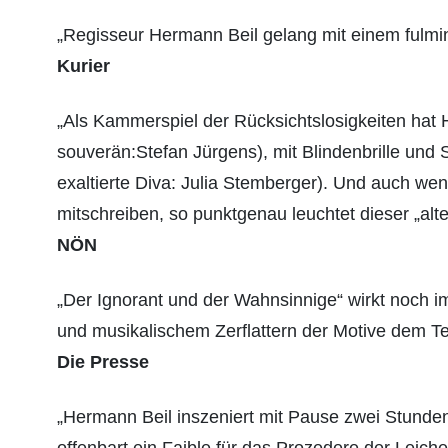
„Regisseur Hermann Beil gelang mit einem fulmi
Kurier
„Als Kammerspiel der Rücksichtslosigkeiten hat 
souverän:Stefan Jürgens), mit Blindenbrille und
exaltierte Diva: Julia Stemberger). Und auch we
mitschreiben, so punktgenau leuchtet dieser „alte
NÖN
„Der Ignorant und der Wahnsinnige“ wirkt noch i
und musikalischem Zerflattern der Motive dem Te
Die Presse
„Hermann Beil inszeniert mit Pause zwei Stunden
offenbart ein Faible für das Prozedere der Leich