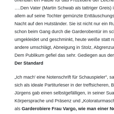
….Den Vater (Martin Schwab als tattriger Greis) i
allem auf seine Tochter gemünzte Enttäuschungsb
Nacht auf den Hutständer. Sie ist nicht nur ein R
schon beim Gang durch die Garderobentür im sch
umgekleidet und geschminkt, heute weiße statt ro
andere umschlägt, Abneigung in Stolz, Abgrenzun
Dem Publikum gefiel das sehr. Gediegen aus der Z
Der Standard
„Ich mach' eine Notenschrift für Schauspieler", 
sich als ideale Partiturleser in der treffsiche
Jürgens gab einen selbstgefälligen, in seiner S
Körpersprache und Präsenz und „Koloraturmasch
als
Garderobiere Frau Vargo, wie man einer Ne