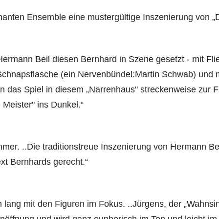
nanten Ensemble eine mustergültige Inszenierung von „
Hermann Beil diesen Bernhard in Szene gesetzt - mit Fl
 Schnapsflasche (ein Nervenbündel:Martin Schwab) und 
nn das Spiel in diesem „Narrenhaus" streckenweise zur 
 Meister" ins Dunkel.“
mmer. ..Die traditionstreue Inszenierung von Hermann Be
xt Bernhards gerecht.“
 lang mit den Figuren im Fokus. ..Jürgens, der „Wahnsin
enöffnung und wird ganz euphorisch im Ton und leicht im 