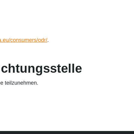
pa.eu/consumers/odr/
.
ichtungs­stelle
lle teilzunehmen.