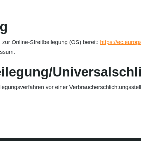
ng
 zur Online-Streitbeilegung (OS) bereit:
https://ec.euro
essum.
eilegung/Universal­schl
tbeilegungsverfahren vor einer Verbraucherschlichtungsste